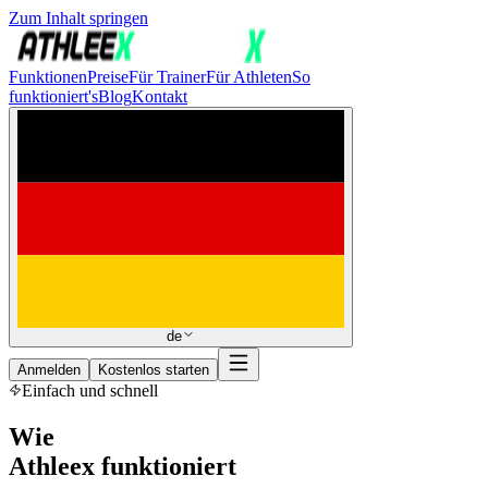
Zum Inhalt springen
Funktionen
Preise
Für Trainer
Für Athleten
So
funktioniert's
Blog
Kontakt
de
Anmelden
Kostenlos starten
Einfach und schnell
Wie
Athleex funktioniert