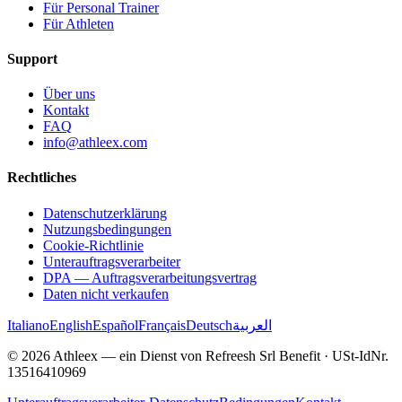
Für Personal Trainer
Für Athleten
Support
Über uns
Kontakt
FAQ
info@athleex.com
Rechtliches
Datenschutzerklärung
Nutzungsbedingungen
Cookie-Richtlinie
Unterauftragsverarbeiter
DPA — Auftragsverarbeitungsvertrag
Daten nicht verkaufen
Italiano
English
Español
Français
Deutsch
العربية
© 2026 Athleex — ein Dienst von Refreesh Srl Benefit · USt-IdNr.
13516410969