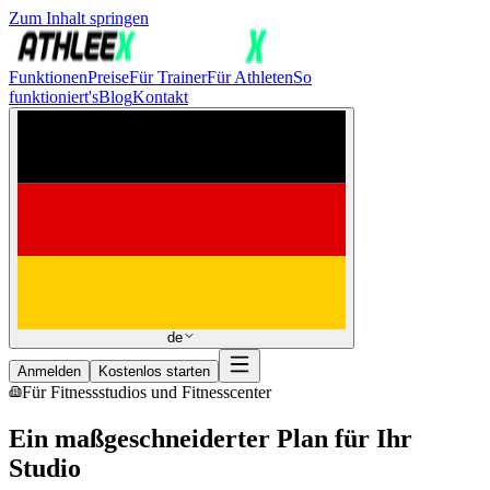
Zum Inhalt springen
Funktionen
Preise
Für Trainer
Für Athleten
So
funktioniert's
Blog
Kontakt
de
Anmelden
Kostenlos starten
Für Fitnessstudios und Fitnesscenter
Ein maßgeschneiderter Plan für Ihr
Studio