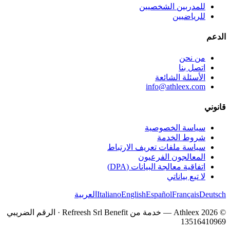
للمدربين الشخصيين
للرياضيين
الدعم
من نحن
اتصل بنا
الأسئلة الشائعة
info@athleex.com
قانوني
سياسة الخصوصية
شروط الخدمة
سياسة ملفات تعريف الارتباط
المعالجون الفرعيون
اتفاقية معالجة البيانات (DPA)
لا تبع بياناتي
Deutsch
Français
Español
English
Italiano
العربية
© 2026 Athleex — خدمة من Refreesh Srl Benefit · الرقم الضريبي
13516410969