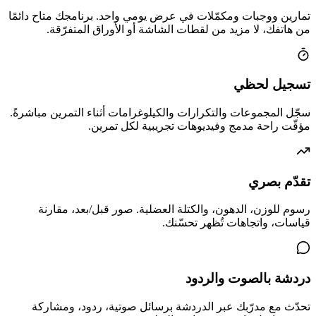
تمارين ووجبات ومكمّلات في عرض يومي واحد. برنامجك متاح دائمًا
من هاتفك، لا مزيد من لقطات الشاشة أو الأوراق المتفرّقة.
تسجيل لحظي
سجّل المجموعات والتكرارات والكيلوغرامات أثناء التمرين مباشرةً.
مؤقّت راحة مدمج وفيديوهات تجريبية لكل تمرين.
تقدّم بصري
رسوم للوزن، الدهون، والكتلة العضلية. صور قبل/بعد، مقارنة
قياسات، واتجاهات تُظهر تحسّنك.
دردشة بالصوت والردود
تحدّث مع مدرّبك عبر الدردشة برسائل صوتية، ردود، ومشاركة