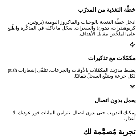
خطّة التغذية من المدرّب
ادخل خطّة التغذية بالوجبات والماكروز اليومية (بروتين،
كربوهيدرات، دهون) والسعرات. سجّل ما تأكله في المذكّرة واطّلع
على الملخّص مقابل الأهداف.
مكمّلات مع تذكيرات
يضبط مدرّبك المكمّلات بالأوقات والجرعات. تتلقّى إشعارات push
لكل جرعة ويتتبَّع السجلّ تلقائيًا.
يعمل بدون اتصال
يمكنك التدريب حتى بدون اتصال. تتزامن البيانات فور عودتك. لا
أعذار.
تجربة مُصمَّمة لك