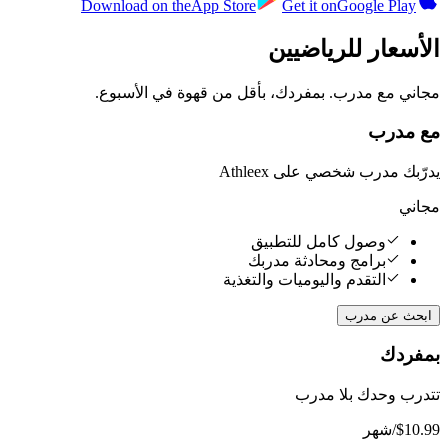
Download on the
App Store
Get it on
Google Play
الأسعار للرياضيين
مجاني مع مدرب. بمفردك، بأقل من قهوة في الأسبوع.
مع مدرب
يدرّبك مدرب شخصي على Athleex
مجاني
وصول كامل للتطبيق
برامج ومحادثة مدربك
التقدم واليوميات والتغذية
ابحث عن مدرب
بمفردك
تتدرب وحدك بلا مدرب
$10.99
/شهر